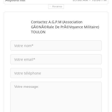
Aujourd'hui
Horaires
Contactez A.G.P.M (Association
GÃ©nÃ©rale De PrÃ©voyance Militaire)
TOULON