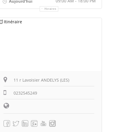
09:00 AM - 18:00 PM
Aujourd'hui
Horaires
Itinéraire
11 r Lavoisier ANDELYS (LES)
0232545249