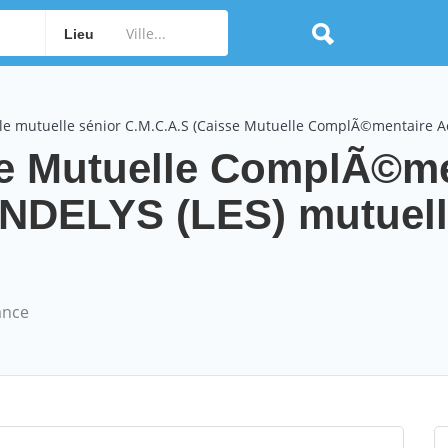
Lieu
le mutuelle sénior C.M.C.A.S (Caisse Mutuelle ComplÃ©mentaire Ac
se Mutuelle ComplÃ©me
ANDELYS (LES) mutuel
ance