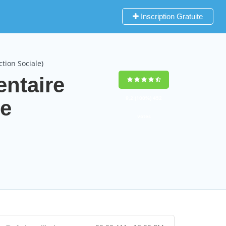
Inscription Gratuite
tion Sociale)
ntaire
9,2
(100%)
452
le
votes