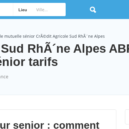
Lieu
le mutuelle sénior CrÃ©dit Agricole Sud RhÃ´ne Alpes
e Sud RhÃ´ne Alpes A
nior tarifs
ance
our senior : comment