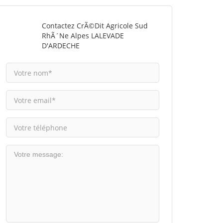
Contactez CrÃ©dit Agricole Sud
RhÃ´ne Alpes LALEVADE
D'ARDECHE