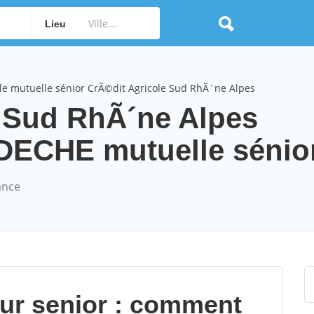
Lieu
le mutuelle sénior CrÃ©dit Agricole Sud RhÃ´ne Alpes
e Sud RhÃ´ne Alpes
CHE mutuelle sénior 
ance
our senior : comment