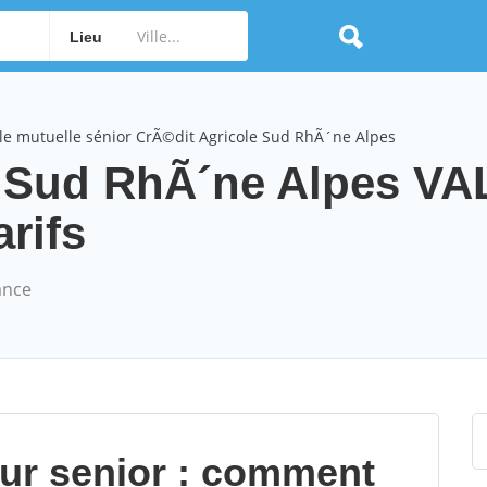
Lieu
le mutuelle sénior CrÃ©dit Agricole Sud RhÃ´ne Alpes
e Sud RhÃ´ne Alpes V
arifs
ance
our senior : comment