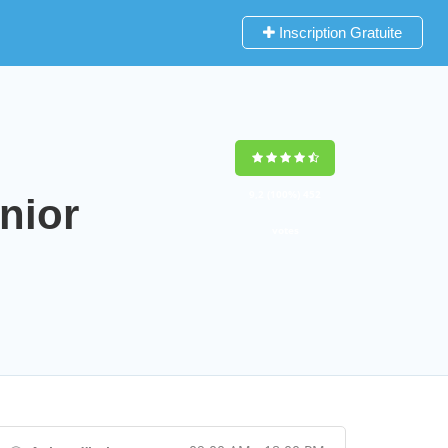
Inscription Gratuite
9,2
(100%)
452
nior
votes