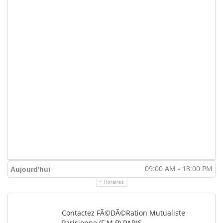
09:00 AM - 18:00 PM
Aujourd'hui
Horaires
Contactez FÃ©dÃ©ration Mutualiste
Parisienne (F.M.P) PARIS