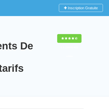
Inscription Gratuite
nts De
9,2
(100%)
452
votes
arifs