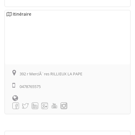
Itinéraire
392 r MerciÃ¨res RILLIEUX LA PAPE
0478765575