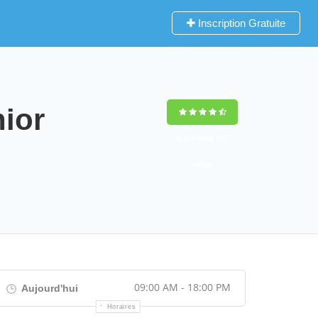
Inscription Gratuite
ior
9,2
(100%)
452
votes
09:00 AM - 18:00 PM
Aujourd'hui
Horaires