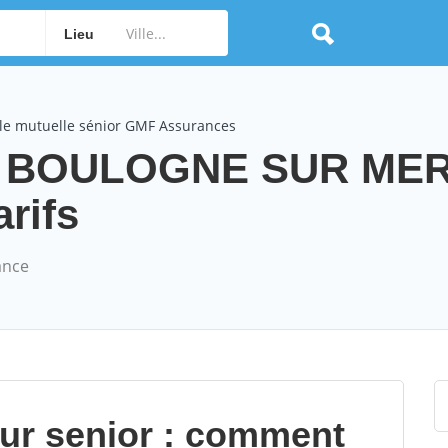
Lieu
le mutuelle sénior GMF Assurances
s BOULOGNE SUR ME
arifs
ance
our senior : comment