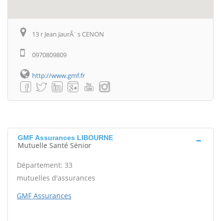
13 r Jean JaurÃ¨s CENON
0970809809
http://www.gmf.fr
GMF Assurances LIBOURNE
Mutuelle Santé Sénior
Département: 33
mutuelles d'assurances
GMF Assurances