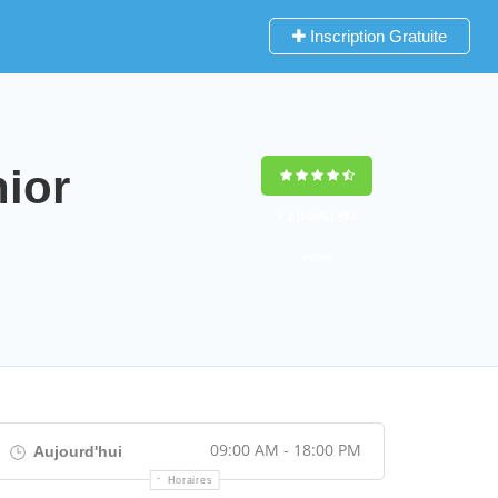
Inscription Gratuite
ior
9,2
(100%)
452
votes
09:00 AM - 18:00 PM
Aujourd'hui
Horaires