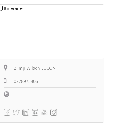
Itinéraire
2 imp Wilson LUCON
0228975406