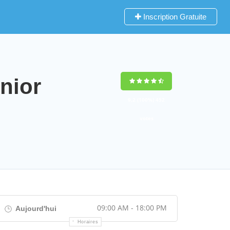
Inscription Gratuite
nior
9,2
(100%)
452
votes
09:00 AM - 18:00 PM
Aujourd'hui
Horaires