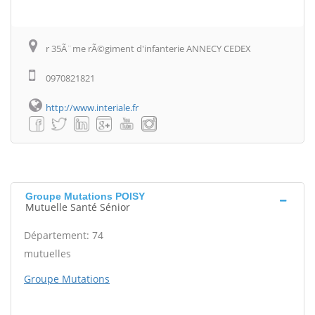
r 35Ã¨me rÃ©giment d'infanterie ANNECY CEDEX
0970821821
http://www.interiale.fr
Groupe Mutations POISY
Mutuelle Santé Sénior
Département: 74
mutuelles
Groupe Mutations