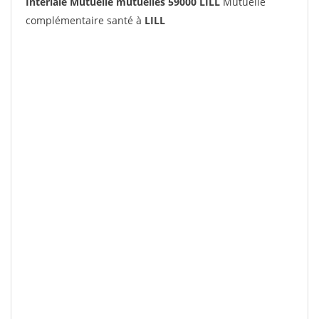
Interiale Mutuelle mutuelles 59000 LILL
Mutuelle
complémentaire santé à
LILL