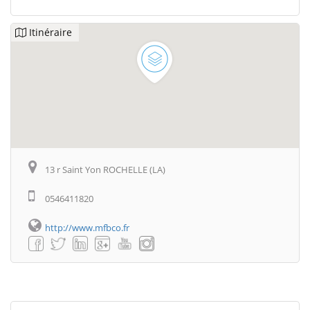
Itinéraire
13 r Saint Yon ROCHELLE (LA)
0546411820
http://www.mfbco.fr