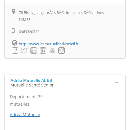
78 Bis av Jean JaurÃ¨s RÃ©sidence les SÃ©verines
NIMES
0969320322
http://www.lesmutuellesdusoleil.fr
Adréa Mutuelle ALES
Mutuelle Santé Sénior
Département: 30
mutuelles
Adréa Mutuelle