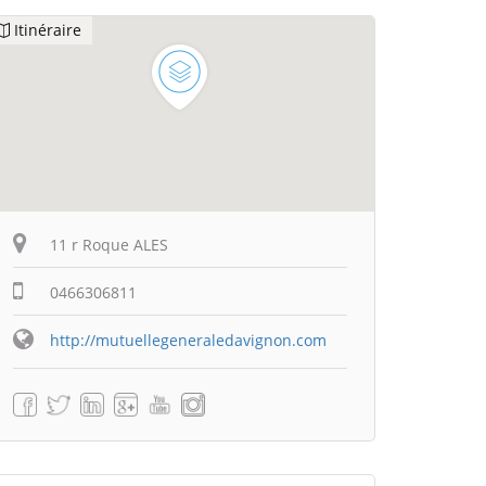
Itinéraire
11 r Roque ALES
0466306811
http://mutuellegeneraledavignon.com