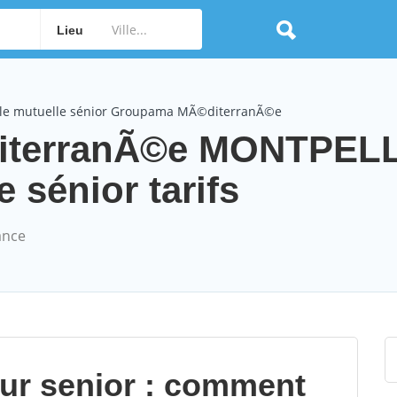
Lieu
le mutuelle sénior Groupama MÃ©diterranÃ©e
iterranÃ©e MONTPEL
 sénior tarifs
ance
our senior : comment