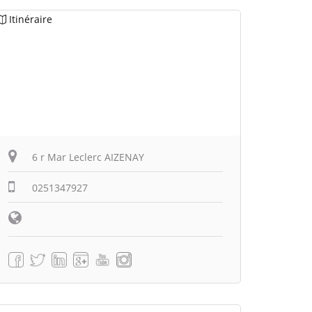
Itinéraire
6 r Mar Leclerc AIZENAY
0251347927